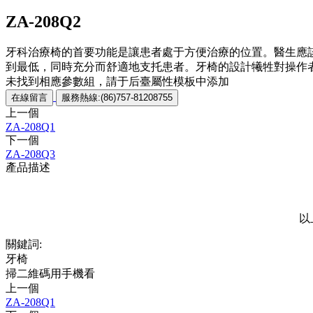
ZA-208Q2
牙科治療椅的首要功能是讓患者處于方便治療的位置。醫生應
到最低，同時充分而舒適地支托患者。牙椅的設計犧牲對操作
未找到相應參數組，請于后臺屬性模板中添加
在線留言
服務熱線:(86)757-81208755
上一個
ZA-208Q1
下一個
ZA-208Q3
產品描述
以
關鍵詞:
牙椅
掃二維碼用手機看
上一個
ZA-208Q1