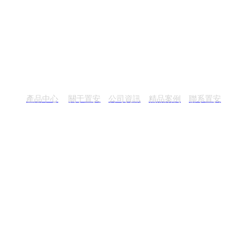
產品中心
關于置安
公司資訊
精品案例
聯系置安