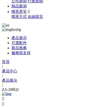
公司新聞
行業新聞
精品案例
聯系置安

聯系方式
在線留言
產品展示
可選配件
新品推薦
服務與支持
首頁
/
產品中心
/
產品展示
/
ZA-208Q2

