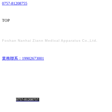
0757-81208755
TOP
佛山市南海區置安醫療器械有限公司
Foshan Nanhai Ziann Medical Apparatus Co.,Ltd.
業務聯系：19902673001
公司地址：佛山市南海區獅山鎮穆院管理處“大氹崗”
銷售部：0757-86690872/8663308
售后服務：0757-81208755
出口部：
0757-81208757
傳真：0757-86690873