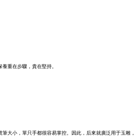
保養重在步驟，貴在堅持。
號筆大小，單只手都很容易掌控。因此，后來就廣泛用于玉雕，